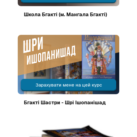
Зображення курсу
Школа Бгакті (м. Мангала Бгакті)
Зображення курсу" Бгакті Шастри - Шрі Ішопанішад
Зарахувати мене на цей курс
Зображення курсу
Бгакті Шастри - Шрі Ішопанішад
Зображення курсу" Бгакті Шастрі (Враджа Джівана пр)