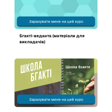
Зарахувати мене на цей курс
Зображення курсу
Бгакті-веданта (матеріали для
викладачів)
Зображення курсу" Школа Бхакти (м.Сукумари Сундари)
Зарахувати мене на цей курс