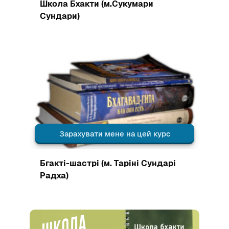
Зображення курсу
Школа Бхакти (м.Сукумари
Сундари)
Зображення курсу" Бгакті-шастрі (м. Таріні Сундарі Радха
Зарахувати мене на цей курс
Зображення курсу
Бгакті-шастрі (м. Таріні Сундарі
Радха)
Зображення курсу" Школа бгакті (для чоловіків та сімей