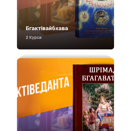
Бгактівайбхава
2 Курси