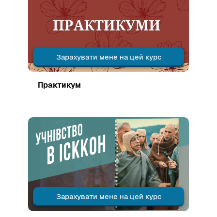
Зарахувати мене на цей курс
Зображення курсу
Практикум
Зображення курсу" Учнівство в ІСККОН 2026
Зарахувати мене на цей курс