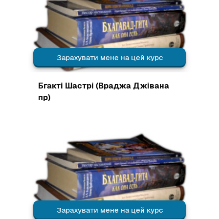
Зарахувати мене на цей курс
Зображення курсу
Бгакті Шастрі (Враджа Джівана
пр)
Зображення курсу" Бгакті-шастрі (Варшана пр)
Зарахувати мене на цей курс