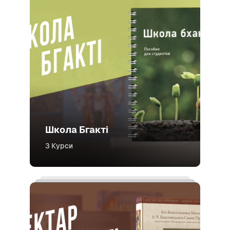
Школа Бгакті
3 Курси