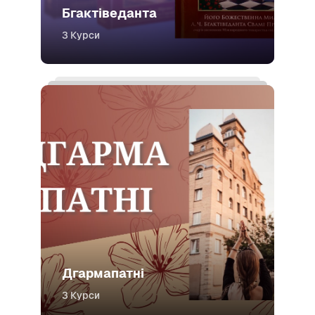
Бгактіведанта
3 Курси
Дгармапатні
3 Курси