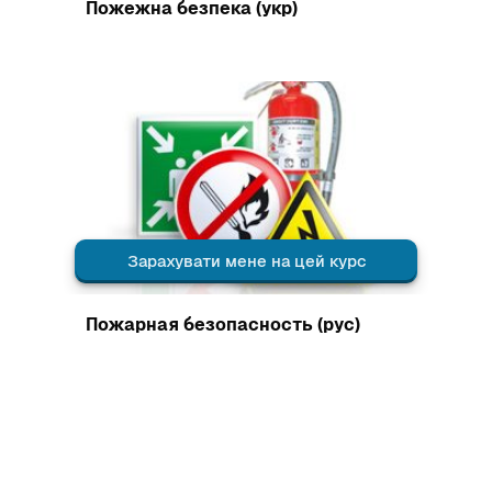
Зображення курсу
Пожежна безпека (укр)
Зображення курсу" Пожарная безопасность (рус)
Зарахувати мене на цей курс
Зображення курсу
Пожарная безопасность (рус)