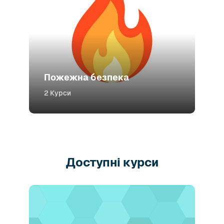
Пожежна безпека
2 Курси
Доступні курси
Зображення курсу" Бгакті-веданта (матеріали для викла