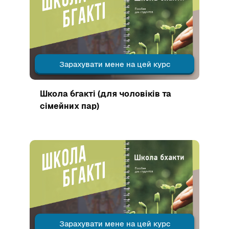
Зарахувати мене на цей курс
Зображення курсу
Школа бгакті (для чоловіків та
сімейних пар)
Зображення курсу" Школа Бгакті (м. Мангала Бгакті)
Зарахувати мене на цей курс