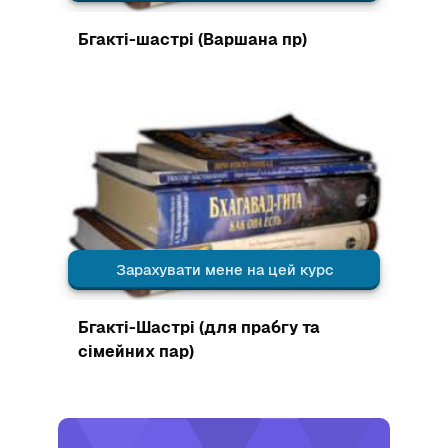
Зображення курсу
Бгакті-шастрі (Варшана пр)
Зображення курсу" Бгакті-Шастрі (для прабгу та сімейни
Зарахувати мене на цей курс
Зображення курсу
Бгакті-Шастрі (для прабгу та
сімейних пар)
Зображення курсу" Бгакі-вайбгава (матеріали для викла